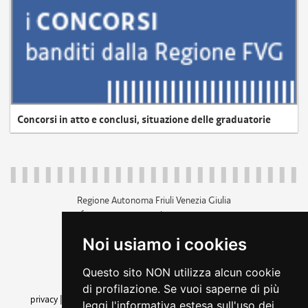
Concorsi in atto e conclusi, situazione delle graduatorie
Regione Autonoma Friuli Venezia Giulia
c.f. 80014930327; p.iva 00526040324
piazza Unità d'Italia 1 Trieste
Noi usiamo i cookies
+39 040 3771111
regione.friuliveneziagiulia@certregione.fvg.it
Questo sito NON utilizza alcun cookie
amministrazione trasparente
di profilazione. Se vuoi saperne di più
privacy
|
cookie
|
note legali
|
accessibilità
|
rss
|
dichiarazione di
leggi l'informativa estesa sull'uso dei