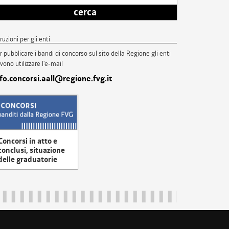
cerca
truzioni per gli enti
r pubblicare i bandi di concorso sul sito della Regione gli enti
vono utilizzare l'e-mail
nfo.concorsi.aall@regione.fvg.it
Concorsi in atto e
conclusi, situazione
delle graduatorie
uliveneziagiulia@certregione.fvg.it