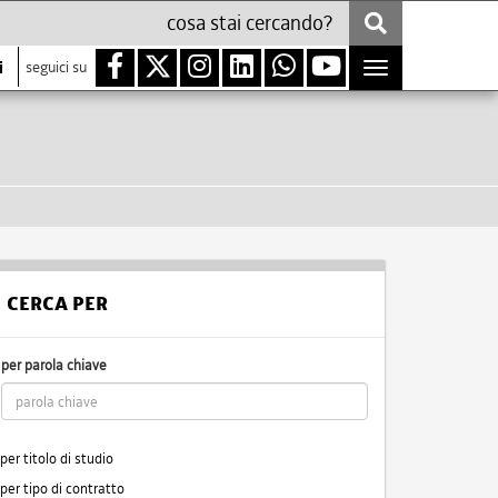
i
seguici su
Toggle
navigation
CERCA PER
per parola chiave
per titolo di studio
per tipo di contratto