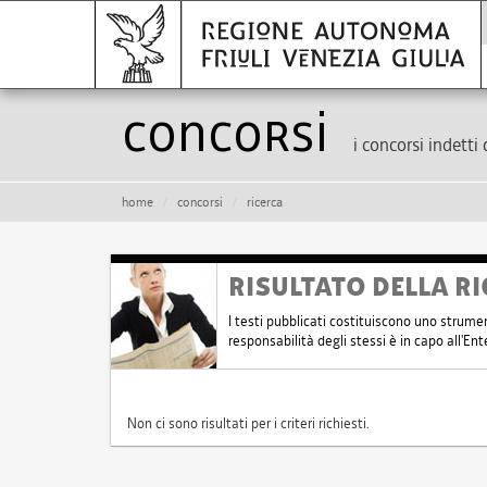
Concorsi
i concorsi indetti 
home
concorsi
ricerca
RISULTATO DELLA RI
I testi pubblicati costituiscono uno strume
responsabilità degli stessi è in capo all'E
Non ci sono risultati per i criteri richiesti.