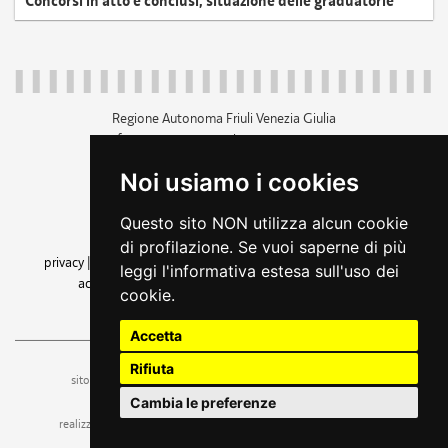
Concorsi in atto e conclusi, situazione delle graduatorie
Regione Autonoma Friuli Venezia Giulia
c.f. 80014930327; p.iva 00526040324
piazza Unità d'Italia 1 Trieste
Noi usiamo i cookies
+39 040 3771111
regione.friuliveneziagiulia@certregione.fvg.it
Questo sito NON utilizza alcun cookie
amministrazione trasparente
di profilazione. Se vuoi saperne di più
privacy
|
cookie
|
note legali
|
accessibilità
|
rss
|
dichiarazione di
leggi l'informativa estesa sull'uso dei
accessibilità
|
feedback
|
cambio preferenze cookie
cookie.
seguici su
Accetta
Rifiuta
ufficio stampa e comunicazione
sito a cura dell'
Cambia le preferenze
realizzazione
web design