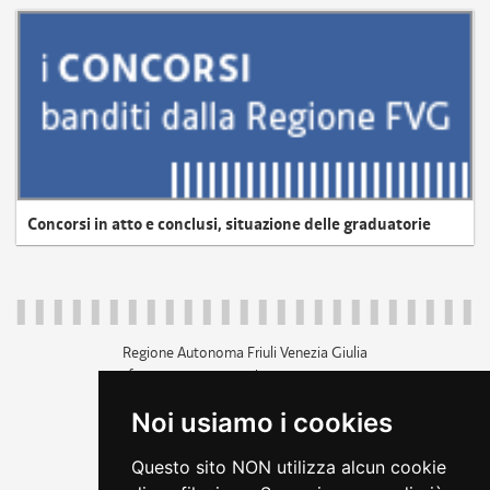
Concorsi in atto e conclusi, situazione delle graduatorie
Regione Autonoma Friuli Venezia Giulia
c.f. 80014930327; p.iva 00526040324
piazza Unità d'Italia 1 Trieste
Noi usiamo i cookies
+39 040 3771111
regione.friuliveneziagiulia@certregione.fvg.it
Questo sito NON utilizza alcun cookie
amministrazione trasparente