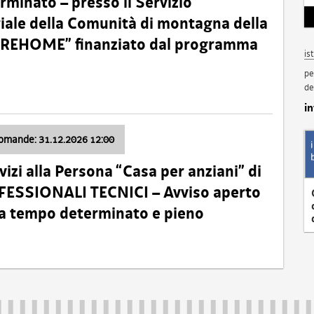
minato – presso il Servizio
oriale della Comunità di montagna della
o “REHOME” finanziato dal programma
is
pe
de
i
domande: 31.12.2026 12:00
izi alla Persona “Casa per anziani” di
ROFESSIONALI TECNICI – Avviso aperto
 a tempo determinato e pieno