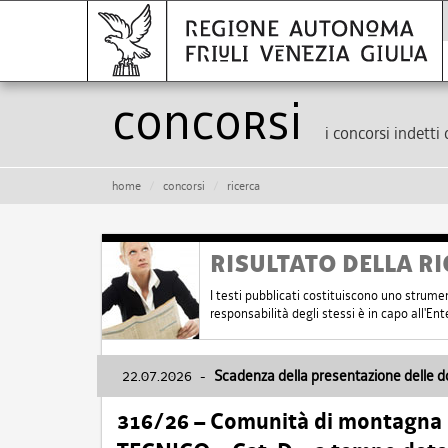
Concorsi
i concorsi indetti 
home
concorsi
ricerca
RISULTATO DELLA RI
I testi pubblicati costituiscono uno strume
responsabilità degli stessi è in capo all'E
22.07.2026
-
Scadenza della presentazione delle 
316/26 – Comunità di montagna