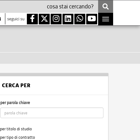
i
seguici su
Toggle
navigation
CERCA PER
per parola chiave
per titolo di studio
per tipo di contratto