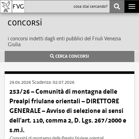
Togg
navi
Concorsi
i concorsi indetti dagli enti pubblici del Friuli Venezia
Giulia
CERCA CONCORSI
29.05.2026
Scadenza:
02.07.2026
253/26 – Comunità di montagna delle
Prealpi friulane orientali – DIRETTORE
GENERALE – Avviso di selezione ai sensi
dell’art. 110, comma 2, D. Lgs. 267/2000 e
s.m.i.
Comunità di montagna delle Prealpi friulane orientali