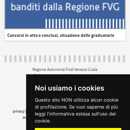
Concorsi in atto e conclusi, situazione delle graduatorie
Regione Autonoma Friuli Venezia Giulia
c.f. 80014930327; p.iva 00526040324
piazza Unità d'Italia 1 Trieste
Noi usiamo i cookies
+39 040 3771111
regione.friuliveneziagiulia@certregione.fvg.it
Questo sito NON utilizza alcun cookie
amministrazione trasparente
di profilazione. Se vuoi saperne di più
privacy
|
cookie
|
note legali
|
accessibilità
|
rss
|
dichiarazione di
leggi l'informativa estesa sull'uso dei
accessibilità
|
feedback
|
cambio preferenze cookie
cookie.
seguici su