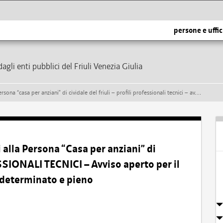
persone e uffic
dagli enti pubblici del Friuli Venezia Giulia
 cividale del friuli – profili professionali tecnici – avviso aperto per il reclutamento temporaneo a tempo determinato e pieno
 alla Persona “Casa per anziani” di
SSIONALI TECNICI – Avviso aperto per il
determinato e pieno