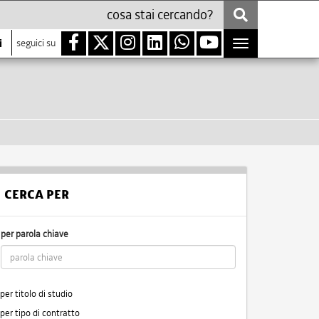
i
seguici su
Toggle
navigation
CERCA PER
per parola chiave
per titolo di studio
per tipo di contratto