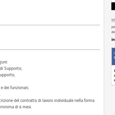
is
pe
de
i
gure:
 di Supporto;
Supporto;
 e dei funzionari;
.
crizione del contratto di lavoro individuale nella forma
 minima di 6 mesi.