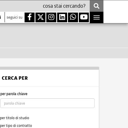
i
seguici su
Toggle
navigation
CERCA PER
per parola chiave
per titolo di studio
per tipo di contratto