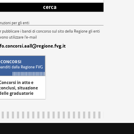
cerca
truzioni per gli enti
r pubblicare i bandi di concorso sul sito della Regione gli enti
vono utilizzare l'e-mail
nfo.concorsi.aall@regione.fvg.it
Concorsi in atto e
conclusi, situazione
delle graduatorie
uliveneziagiulia@certregione.fvg.it