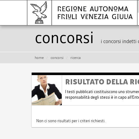
Concorsi
i concorsi indetti 
home
concorsi
ricerca
RISULTATO DELLA RI
I testi pubblicati costituiscono uno strume
responsabilità degli stessi è in capo all'E
Non ci sono risultati per i criteri richiesti.