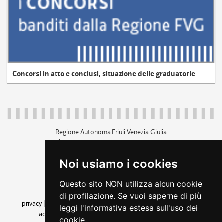
Concorsi in atto e conclusi, situazione delle graduatorie
Regione Autonoma Friuli Venezia Giulia
c.f. 80014930327; p.iva 00526040324
piazza Unità d'Italia 1 Trieste
Noi usiamo i cookies
+39 040 3771111
regione.friuliveneziagiulia@certregione.fvg.it
Questo sito NON utilizza alcun cookie
amministrazione trasparente
di profilazione. Se vuoi saperne di più
privacy
|
cookie
|
note legali
|
accessibilità
|
rss
|
dichiarazione di
leggi l'informativa estesa sull'uso dei
accessibilità
|
feedback
|
cambio preferenze cookie
cookie.