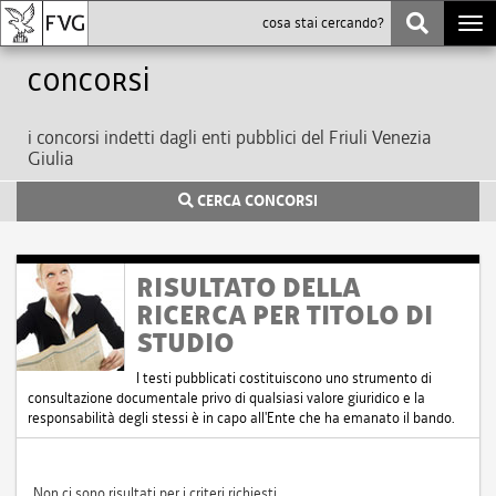
Togg
navi
Concorsi
i concorsi indetti dagli enti pubblici del Friuli Venezia
Giulia
CERCA CONCORSI
RISULTATO DELLA
RICERCA PER TITOLO DI
STUDIO
I testi pubblicati costituiscono uno strumento di
consultazione documentale privo di qualsiasi valore giuridico e la
responsabilità degli stessi è in capo all'Ente che ha emanato il bando.
Non ci sono risultati per i criteri richiesti.