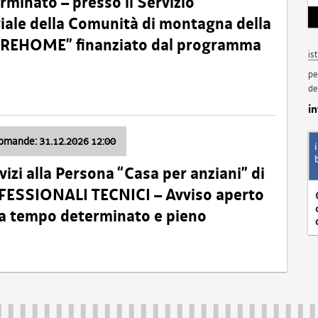
minato – presso il Servizio
oriale della Comunità di montagna della
o “REHOME” finanziato dal programma
is
pe
de
i
domande: 31.12.2026 12:00
izi alla Persona “Casa per anziani” di
ROFESSIONALI TECNICI – Avviso aperto
 a tempo determinato e pieno