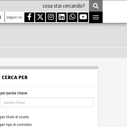
i
seguici su
Toggle
navigation
CERCA PER
per parola chiave
per titolo di studio
per tipo di contratto