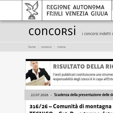
Concorsi
i concorsi indetti 
home
concorsi
ricerca
RISULTATO DELLA RI
I testi pubblicati costituiscono uno strume
responsabilità degli stessi è in capo all'E
22.07.2026
-
Scadenza della presentazione delle 
316/26 – Comunità di montagna