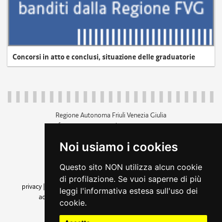
Concorsi in atto e conclusi, situazione delle graduatorie
Regione Autonoma Friuli Venezia Giulia
c.f. 80014930327; p.iva 00526040324
piazza Unità d'Italia 1 Trieste
Noi usiamo i cookies
+39 040 3771111
regione.friuliveneziagiulia@certregione.fvg.it
Questo sito NON utilizza alcun cookie
amministrazione trasparente
di profilazione. Se vuoi saperne di più
privacy
|
cookie
|
note legali
|
accessibilità
|
rss
|
dichiarazione di
leggi l'informativa estesa sull'uso dei
accessibilità
|
feedback
|
cambio preferenze cookie
cookie.
seguici su