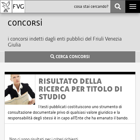
Togg
navi
Concorsi
i concorsi indetti dagli enti pubblici del Friuli Venezia
Giulia
CERCA CONCORSI
RISULTATO DELLA
RICERCA PER TITOLO DI
STUDIO
I testi pubblicati costituiscono uno strumento di
consultazione documentale privo di qualsiasi valore giuridico e la
responsabilità degli stessi è in capo all'Ente che ha emanato il bando.
Non ci sono risultati per i criteri richiesti.