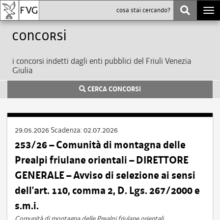
Togg
navi
Concorsi
i concorsi indetti dagli enti pubblici del Friuli Venezia
Giulia
CERCA CONCORSI
29.05.2026
Scadenza:
02.07.2026
253/26 – Comunità di montagna delle
Prealpi friulane orientali – DIRETTORE
GENERALE – Avviso di selezione ai sensi
dell’art. 110, comma 2, D. Lgs. 267/2000 e
s.m.i.
Comunità di montagna delle Prealpi friulane orientali