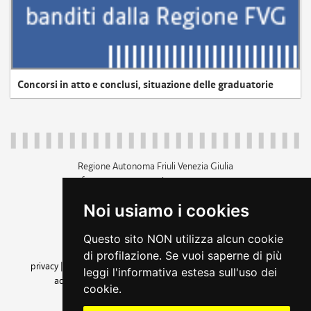
Concorsi in atto e conclusi, situazione delle graduatorie
Regione Autonoma Friuli Venezia Giulia
c.f. 80014930327; p.iva 00526040324
piazza Unità d'Italia 1 Trieste
Noi usiamo i cookies
+39 040 3771111
regione.friuliveneziagiulia@certregione.fvg.it
Questo sito NON utilizza alcun cookie
amministrazione trasparente
di profilazione. Se vuoi saperne di più
privacy
|
cookie
|
note legali
|
accessibilità
|
rss
|
dichiarazione di
leggi l'informativa estesa sull'uso dei
accessibilità
|
feedback
|
cambio preferenze cookie
cookie.
seguici su