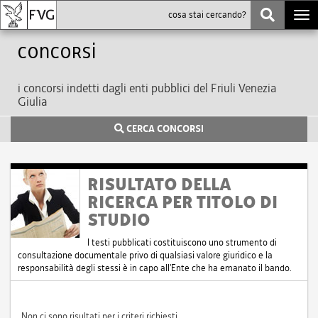
Togg
navi
Concorsi
i concorsi indetti dagli enti pubblici del Friuli Venezia
Giulia
CERCA CONCORSI
RISULTATO DELLA
RICERCA PER TITOLO DI
STUDIO
I testi pubblicati costituiscono uno strumento di
consultazione documentale privo di qualsiasi valore giuridico e la
responsabilità degli stessi è in capo all'Ente che ha emanato il bando.
Non ci sono risultati per i criteri richiesti.