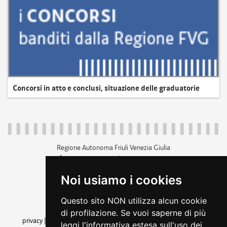
Concorsi in atto e conclusi, situazione delle graduatorie
Regione Autonoma Friuli Venezia Giulia
c.f. 80014930327; p.iva 00526040324
piazza Unità d'Italia 1 Trieste
Noi usiamo i cookies
+39 040 3771111
regione.friuliveneziagiulia@certregione.fvg.it
Questo sito NON utilizza alcun cookie
amministrazione trasparente
di profilazione. Se vuoi saperne di più
privacy
|
cookie
|
note legali
|
accessibilità
|
rss
|
dichiarazione di
leggi l'informativa estesa sull'uso dei