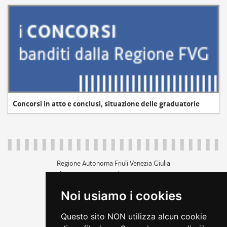
Concorsi in atto e conclusi, situazione delle graduatorie
Regione Autonoma Friuli Venezia Giulia
c.f. 80014930327; p.iva 00526040324
piazza Unità d'Italia 1 Trieste
Noi usiamo i cookies
+39 040 3771111
regione.friuliveneziagiulia@certregione.fvg.it
Questo sito NON utilizza alcun cookie
amministrazione trasparente