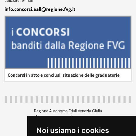
utilizzare l'e-mail
info.concorsi.aall@regione.fvg.it
Concorsi in atto e conclusi, situazione delle graduatorie
Regione Autonoma Friuli Venezia Giulia
c.f. 80014930327; p.iva 00526040324
piazza Unità d'Italia 1 Trieste
Noi usiamo i cookies
+39 040 3771111