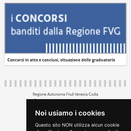
Concorsi in atto e conclusi, situazione delle graduatorie
Regione Autonoma Friuli Venezia Giulia
c.f. 80014930327; p.iva 00526040324
piazza Unità d'Italia 1 Trieste
Noi usiamo i cookies
+39 040 3771111
regione.friuliveneziagiulia@certregione.fvg.it
Questo sito NON utilizza alcun cookie
amministrazione trasparente