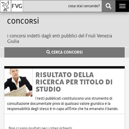
Togg
navi
Concorsi
i concorsi indetti dagli enti pubblici del Friuli Venezia
Giulia
CERCA CONCORSI
RISULTATO DELLA
RICERCA PER TITOLO DI
STUDIO
I testi pubblicati costituiscono uno strumento di
consultazione documentale privo di qualsiasi valore giuridico e la
responsabilità degli stessi è in capo all'Ente che ha emanato il bando.
Non ci sono risultati per i criteri richiesti.