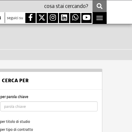
i
seguici su
Toggle
navigation
CERCA PER
per parola chiave
per titolo di studio
per tipo di contratto