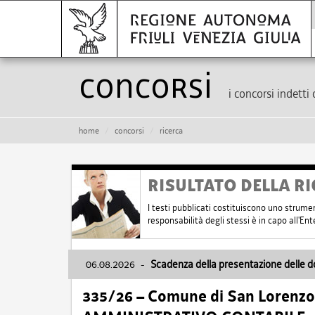
Concorsi
i concorsi indetti 
home
concorsi
ricerca
RISULTATO DELLA RI
I testi pubblicati costituiscono uno strume
responsabilità degli stessi è in capo all'E
06.08.2026
-
Scadenza della presentazione delle 
335/26 – Comune di San Lorenzo 