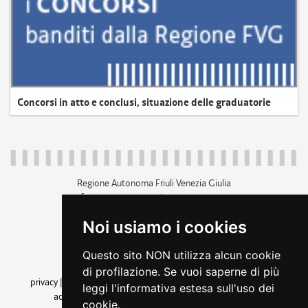
Concorsi in atto e conclusi, situazione delle graduatorie
Regione Autonoma Friuli Venezia Giulia
c.f. 80014930327; p.iva 00526040324
piazza Unità d'Italia 1 Trieste
Noi usiamo i cookies
+39 040 3771111
regione.friuliveneziagiulia@certregione.fvg.it
Questo sito NON utilizza alcun cookie
amministrazione trasparente
di profilazione. Se vuoi saperne di più
privacy
|
cookie
|
note legali
|
accessibilità
|
rss
|
dichiarazione di
leggi l'informativa estesa sull'uso dei
accessibilità
|
feedback
|
cambio preferenze cookie
cookie.