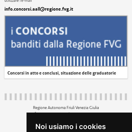
utilizzare l'e-mail
info.concorsi.aall@regione.fvg.it
Concorsi in atto e conclusi, situazione delle graduatorie
Regione Autonoma Friuli Venezia Giulia
c.f. 80014930327; p.iva 00526040324
piazza Unità d'Italia 1 Trieste
Noi usiamo i cookies
+39 040 3771111