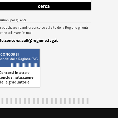
cerca
truzioni per gli enti
r pubblicare i bandi di concorso sul sito della Regione gli enti
vono utilizzare l'e-mail
nfo.concorsi.aall@regione.fvg.it
Concorsi in atto e
conclusi, situazione
delle graduatorie
uliveneziagiulia@certregione.fvg.it