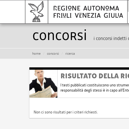
Concorsi
i concorsi indetti 
home
concorsi
ricerca
RISULTATO DELLA RI
I testi pubblicati costituiscono uno strume
responsabilità degli stessi è in capo all'E
Non ci sono risultati per i criteri richiesti.