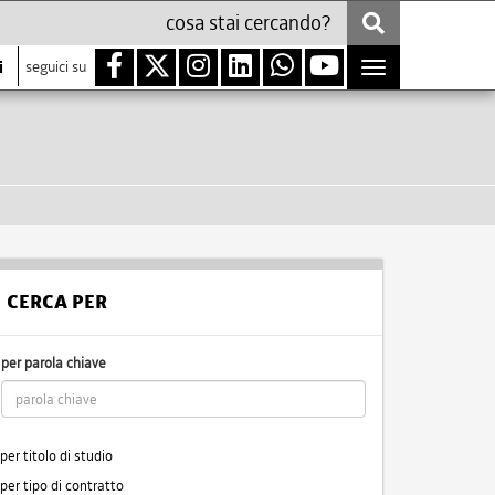
i
seguici su
Toggle
navigation
CERCA PER
per parola chiave
per titolo di studio
per tipo di contratto