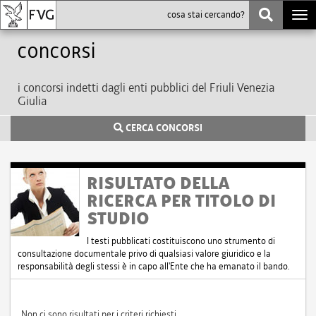
Togg
navi
Concorsi
i concorsi indetti dagli enti pubblici del Friuli Venezia
Giulia
CERCA CONCORSI
RISULTATO DELLA
RICERCA PER TITOLO DI
STUDIO
I testi pubblicati costituiscono uno strumento di
consultazione documentale privo di qualsiasi valore giuridico e la
responsabilità degli stessi è in capo all'Ente che ha emanato il bando.
Non ci sono risultati per i criteri richiesti.