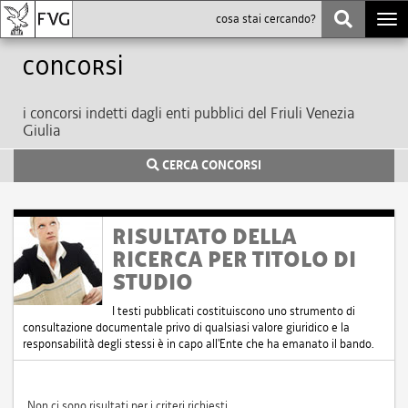
Togg
navi
Concorsi
i concorsi indetti dagli enti pubblici del Friuli Venezia
Giulia
CERCA CONCORSI
RISULTATO DELLA
RICERCA PER TITOLO DI
STUDIO
I testi pubblicati costituiscono uno strumento di
consultazione documentale privo di qualsiasi valore giuridico e la
responsabilità degli stessi è in capo all'Ente che ha emanato il bando.
Non ci sono risultati per i criteri richiesti.