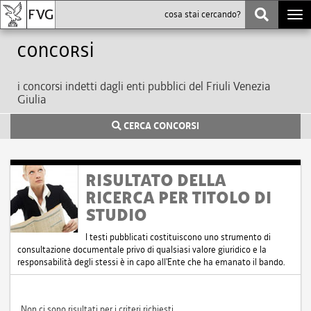
Togg
navi
Concorsi
i concorsi indetti dagli enti pubblici del Friuli Venezia
Giulia
CERCA CONCORSI
RISULTATO DELLA
RICERCA PER TITOLO DI
STUDIO
I testi pubblicati costituiscono uno strumento di
consultazione documentale privo di qualsiasi valore giuridico e la
responsabilità degli stessi è in capo all'Ente che ha emanato il bando.
Non ci sono risultati per i criteri richiesti.