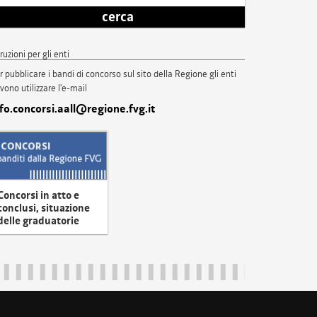
cerca
truzioni per gli enti
r pubblicare i bandi di concorso sul sito della Regione gli enti
vono utilizzare l'e-mail
nfo.concorsi.aall@regione.fvg.it
Concorsi in atto e
conclusi, situazione
delle graduatorie
uliveneziagiulia@certregione.fvg.it