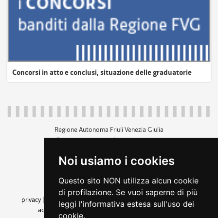
Concorsi in atto e conclusi, situazione delle graduatorie
Regione Autonoma Friuli Venezia Giulia
c.f. 80014930327; p.iva 00526040324
piazza Unità d'Italia 1 Trieste
Noi usiamo i cookies
+39 040 3771111
regione.friuliveneziagiulia@certregione.fvg.it
Questo sito NON utilizza alcun cookie
amministrazione trasparente
di profilazione. Se vuoi saperne di più
privacy
|
cookie
|
note legali
|
accessibilità
|
rss
|
dichiarazione di
leggi l'informativa estesa sull'uso dei
accessibilità
|
feedback
|
cambio preferenze cookie
cookie.