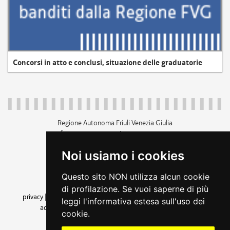
Concorsi in atto e conclusi, situazione delle graduatorie
Regione Autonoma Friuli Venezia Giulia
c.f. 80014930327; p.iva 00526040324
piazza Unità d'Italia 1 Trieste
Noi usiamo i cookies
+39 040 3771111
regione.friuliveneziagiulia@certregione.fvg.it
Questo sito NON utilizza alcun cookie
amministrazione trasparente
di profilazione. Se vuoi saperne di più
privacy
|
cookie
|
note legali
|
accessibilità
|
rss
|
dichiarazione di
leggi l'informativa estesa sull'uso dei
accessibilità
|
feedback
|
cambio preferenze cookie
cookie.
seguici su