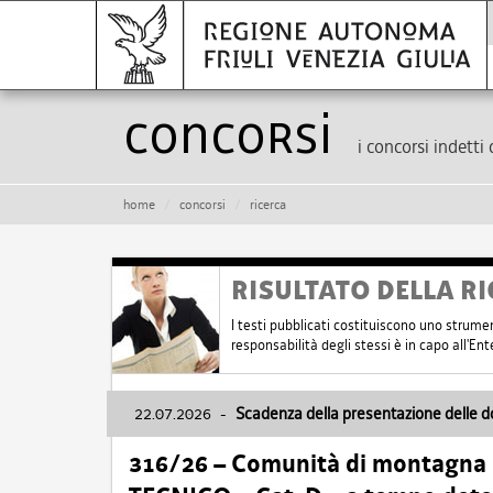
Concorsi
i concorsi indetti 
home
concorsi
ricerca
RISULTATO DELLA RI
I testi pubblicati costituiscono uno strume
responsabilità degli stessi è in capo all'E
22.07.2026
-
Scadenza della presentazione delle 
316/26 – Comunità di montagna