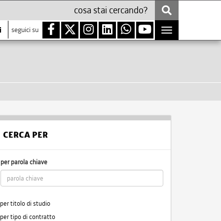
i
seguici su
Toggle
navigation
CERCA PER
per parola chiave
per titolo di studio
per tipo di contratto