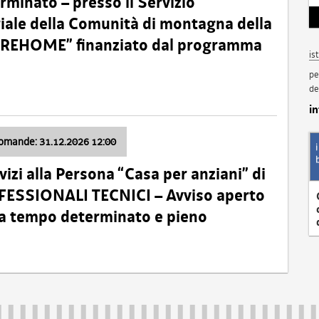
minato – presso il Servizio
oriale della Comunità di montagna della
o “REHOME” finanziato dal programma
is
pe
de
i
domande: 31.12.2026 12:00
izi alla Persona “Casa per anziani” di
ROFESSIONALI TECNICI – Avviso aperto
 a tempo determinato e pieno