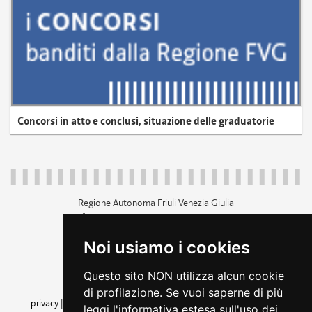
Concorsi in atto e conclusi, situazione delle graduatorie
Regione Autonoma Friuli Venezia Giulia
c.f. 80014930327; p.iva 00526040324
piazza Unità d'Italia 1 Trieste
Noi usiamo i cookies
+39 040 3771111
regione.friuliveneziagiulia@certregione.fvg.it
Questo sito NON utilizza alcun cookie
amministrazione trasparente
di profilazione. Se vuoi saperne di più
privacy
|
cookie
|
note legali
|
accessibilità
|
rss
|
dichiarazione di
leggi l'informativa estesa sull'uso dei