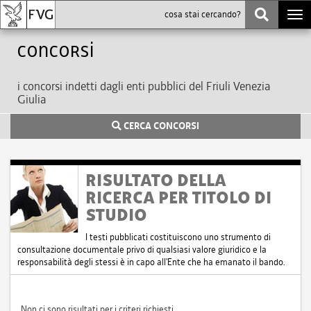
Togg
navi
Concorsi
i concorsi indetti dagli enti pubblici del Friuli Venezia
Giulia
CERCA CONCORSI
RISULTATO DELLA
RICERCA PER TITOLO DI
STUDIO
I testi pubblicati costituiscono uno strumento di
consultazione documentale privo di qualsiasi valore giuridico e la
responsabilità degli stessi è in capo all'Ente che ha emanato il bando.
Non ci sono risultati per i criteri richiesti.