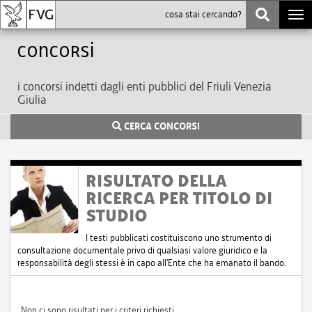
Togg
navi
Concorsi
i concorsi indetti dagli enti pubblici del Friuli Venezia
Giulia
CERCA CONCORSI
RISULTATO DELLA
RICERCA PER TITOLO DI
STUDIO
I testi pubblicati costituiscono uno strumento di
consultazione documentale privo di qualsiasi valore giuridico e la
responsabilità degli stessi è in capo all'Ente che ha emanato il bando.
Non ci sono risultati per i criteri richiesti.