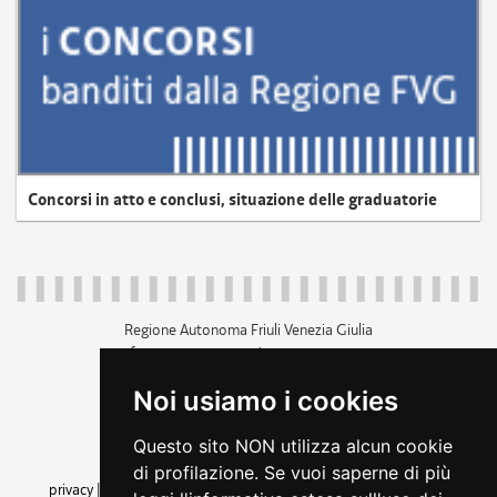
Concorsi in atto e conclusi, situazione delle graduatorie
Regione Autonoma Friuli Venezia Giulia
c.f. 80014930327; p.iva 00526040324
piazza Unità d'Italia 1 Trieste
Noi usiamo i cookies
+39 040 3771111
regione.friuliveneziagiulia@certregione.fvg.it
Questo sito NON utilizza alcun cookie
amministrazione trasparente
di profilazione. Se vuoi saperne di più
privacy
|
cookie
|
note legali
|
accessibilità
|
rss
|
dichiarazione di