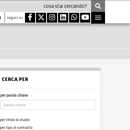
i
seguici su
Toggle
navigation
CERCA PER
per parola chiave
per titolo di studio
per tipo di contratto