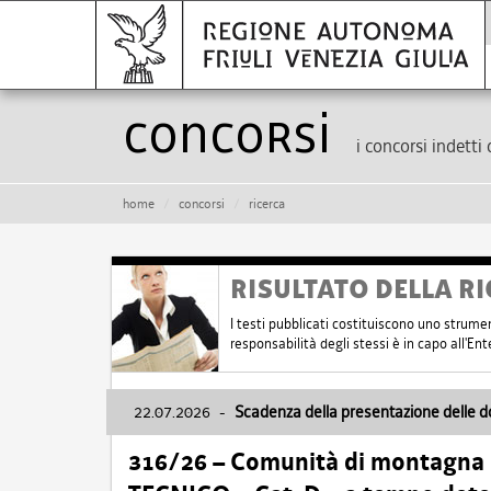
Concorsi
i concorsi indetti 
home
concorsi
ricerca
RISULTATO DELLA RI
I testi pubblicati costituiscono uno strume
responsabilità degli stessi è in capo all'E
22.07.2026
-
Scadenza della presentazione delle 
316/26 – Comunità di montagna