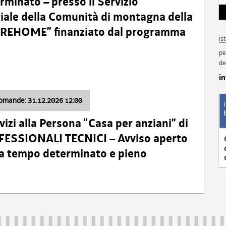
minato – presso il Servizio
oriale della Comunità di montagna della
o “REHOME” finanziato dal programma
is
pe
de
i
domande: 31.12.2026 12:00
izi alla Persona “Casa per anziani” di
ROFESSIONALI TECNICI – Avviso aperto
 a tempo determinato e pieno