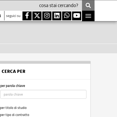
i
seguici su
Toggle
navigation
CERCA PER
per parola chiave
per titolo di studio
per tipo di contratto