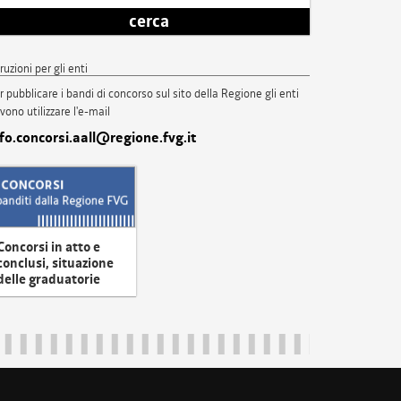
cerca
truzioni per gli enti
r pubblicare i bandi di concorso sul sito della Regione gli enti
vono utilizzare l'e-mail
nfo.concorsi.aall@regione.fvg.it
Concorsi in atto e
conclusi, situazione
delle graduatorie
uliveneziagiulia@certregione.fvg.it