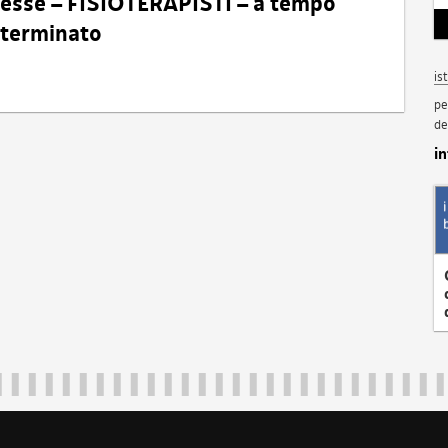
eresse – FISIOTERAPISTI – a tempo
determinato
is
pe
de
i
Regione Autonoma Friuli Venezia Giulia
40324
|
piazza Unità d'Italia 1 Trieste
|
+39 040 3771111
|
regione.fri