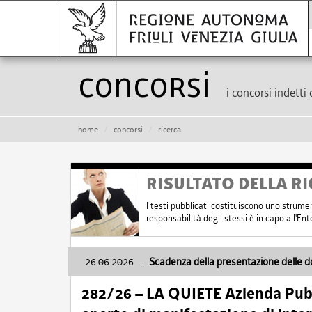
Concorsi
i concorsi indetti 
home
concorsi
ricerca
RISULTATO DELLA RI
I testi pubblicati costituiscono uno strume
responsabilità degli stessi è in capo all'E
26.06.2026
-
Scadenza della presentazione delle 
282/26 – LA QUIETE Azienda Pubbl