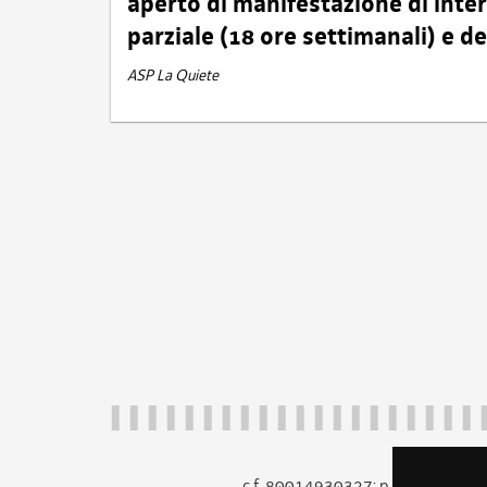
aperto di manifestazione di int
parziale (18 ore settimanali) e 
ASP La Quiete
c.f. 80014930327; p.iva 005260