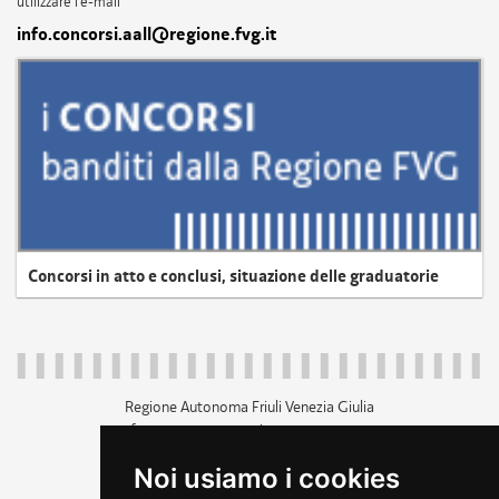
utilizzare l'e-mail
info.concorsi.aall@regione.fvg.it
Concorsi in atto e conclusi, situazione delle graduatorie
Regione Autonoma Friuli Venezia Giulia
c.f. 80014930327; p.iva 00526040324
piazza Unità d'Italia 1 Trieste
Noi usiamo i cookies
+39 040 3771111