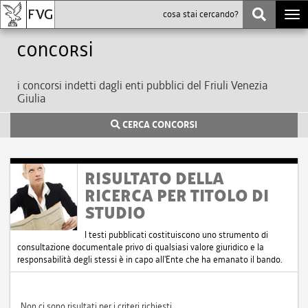
Togg
navi
Concorsi
i concorsi indetti dagli enti pubblici del Friuli Venezia
Giulia
CERCA CONCORSI
RISULTATO DELLA
RICERCA PER TITOLO DI
STUDIO
I testi pubblicati costituiscono uno strumento di
consultazione documentale privo di qualsiasi valore giuridico e la
responsabilità degli stessi è in capo all'Ente che ha emanato il bando.
Non ci sono risultati per i criteri richiesti.