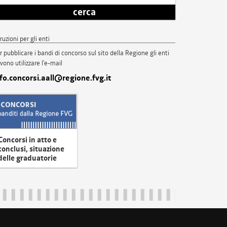
cerca
truzioni per gli enti
r pubblicare i bandi di concorso sul sito della Regione gli enti
vono utilizzare l'e-mail
nfo.concorsi.aall@regione.fvg.it
Concorsi in atto e
conclusi, situazione
delle graduatorie
uliveneziagiulia@certregione.fvg.it