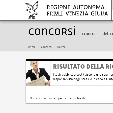
Concorsi
i concorsi indetti 
home
concorsi
ricerca
RISULTATO DELLA RI
I testi pubblicati costituiscono uno strume
responsabilità degli stessi è in capo all'E
Non ci sono risultati per i criteri richiesti.