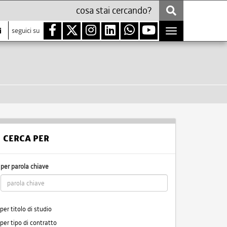
i
seguici su
Toggle
navigation
CERCA PER
per parola chiave
per titolo di studio
per tipo di contratto