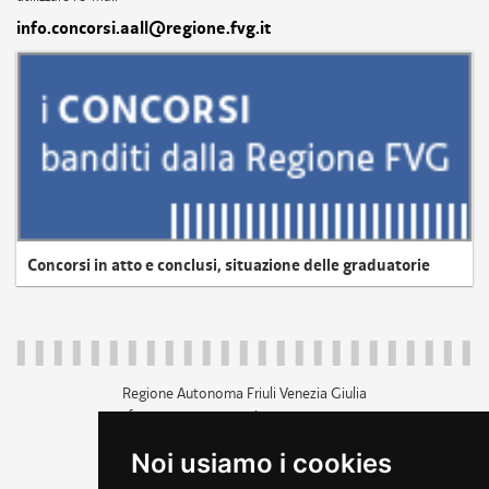
info.concorsi.aall@regione.fvg.it
Concorsi in atto e conclusi, situazione delle graduatorie
Regione Autonoma Friuli Venezia Giulia
c.f. 80014930327; p.iva 00526040324
piazza Unità d'Italia 1 Trieste
Noi usiamo i cookies
+39 040 3771111
regione.friuliveneziagiulia@certregione.fvg.it