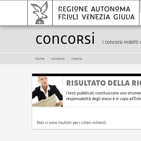
Concorsi
i concorsi indetti 
home
concorsi
ricerca
RISULTATO DELLA RI
I testi pubblicati costituiscono uno strume
responsabilità degli stessi è in capo all'E
Non ci sono risultati per i criteri richiesti.