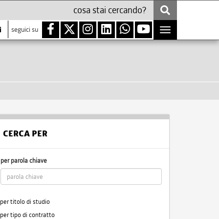
i
seguici su
Toggle
navigation
CERCA PER
per parola chiave
per titolo di studio
per tipo di contratto