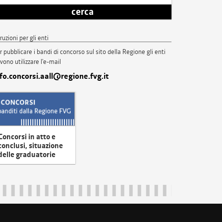
cerca
truzioni per gli enti
r pubblicare i bandi di concorso sul sito della Regione gli enti
vono utilizzare l'e-mail
nfo.concorsi.aall@regione.fvg.it
Concorsi in atto e
conclusi, situazione
delle graduatorie
uliveneziagiulia@certregione.fvg.it