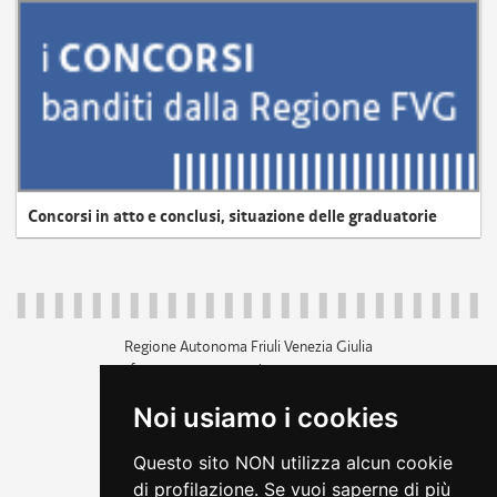
Concorsi in atto e conclusi, situazione delle graduatorie
Regione Autonoma Friuli Venezia Giulia
c.f. 80014930327; p.iva 00526040324
piazza Unità d'Italia 1 Trieste
Noi usiamo i cookies
+39 040 3771111
regione.friuliveneziagiulia@certregione.fvg.it
Questo sito NON utilizza alcun cookie
amministrazione trasparente
di profilazione. Se vuoi saperne di più