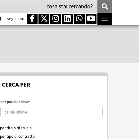
i
seguici su
Toggle
navigation
CERCA PER
per parola chiave
per titolo di studio
per tipo di contratto