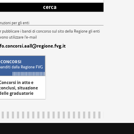
cerca
truzioni per gli enti
r pubblicare i bandi di concorso sul sito della Regione gli enti
vono utilizzare l'e-mail
nfo.concorsi.aall@regione.fvg.it
Concorsi in atto e
conclusi, situazione
delle graduatorie
uliveneziagiulia@certregione.fvg.it