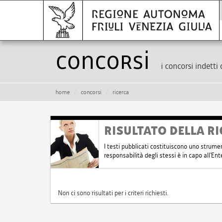
Concorsi
i concorsi indetti 
home
concorsi
ricerca
RISULTATO DELLA RI
I testi pubblicati costituiscono uno strume
responsabilità degli stessi è in capo all'E
Non ci sono risultati per i criteri richiesti.