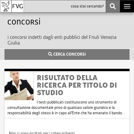
Togg
navi
Concorsi
i concorsi indetti dagli enti pubblici del Friuli Venezia
Giulia
CERCA CONCORSI
RISULTATO DELLA
RICERCA PER TITOLO DI
STUDIO
I testi pubblicati costituiscono uno strumento di
consultazione documentale privo di qualsiasi valore giuridico e la
responsabilità degli stessi è in capo all'Ente che ha emanato il bando.
Non ci sono risultati per i criteri richiesti.