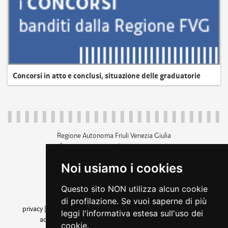
Concorsi in atto e conclusi, situazione delle graduatorie
Regione Autonoma Friuli Venezia Giulia
c.f. 80014930327; p.iva 00526040324
piazza Unità d'Italia 1 Trieste
Noi usiamo i cookies
+39 040 3771111
regione.friuliveneziagiulia@certregione.fvg.it
Questo sito NON utilizza alcun cookie
amministrazione trasparente
di profilazione. Se vuoi saperne di più
privacy
|
cookie
|
note legali
|
accessibilità
|
rss
|
dichiarazione di
leggi l'informativa estesa sull'uso dei
accessibilità
|
feedback
|
cambio preferenze cookie
cookie.