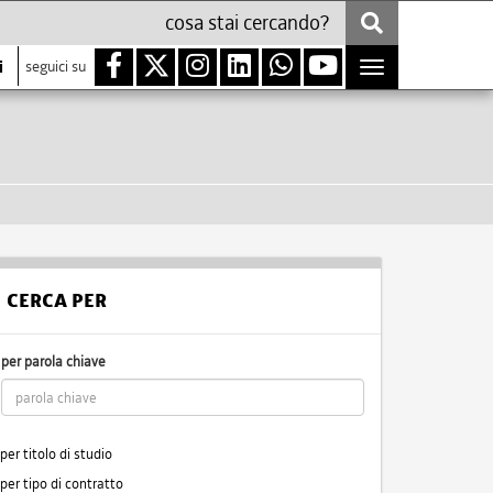
i
seguici su
Toggle
navigation
CERCA PER
per parola chiave
per titolo di studio
per tipo di contratto