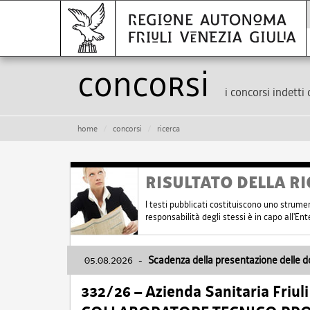
Concorsi
i concorsi indetti 
home
concorsi
ricerca
RISULTATO DELLA RI
I testi pubblicati costituiscono uno strume
responsabilità degli stessi è in capo all'E
05.08.2026
-
Scadenza della presentazione delle 
332/26 – Azienda Sanitaria Friul