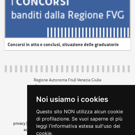
Concorsi in atto e conclusi, situazione delle graduatorie
Regione Autonoma Friuli Venezia Giulia
c.f. 80014930327; p.iva 00526040324
piazza Unità d'Italia 1 Trieste
Noi usiamo i cookies
+39 040 3771111
regione.friuliveneziagiulia@certregione.fvg.it
Questo sito NON utilizza alcun cookie
amministrazione trasparente
di profilazione. Se vuoi saperne di più
privacy
|
cookie
|
note legali
|
accessibilità
|
rss
|
dichiarazione di
leggi l'informativa estesa sull'uso dei
accessibilità
|
feedback
|
cambio preferenze cookie
cookie.