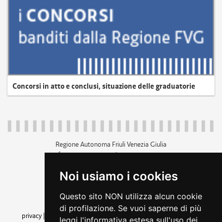
Concorsi in atto e conclusi, situazione delle graduatorie
Regione Autonoma Friuli Venezia Giulia
c.f. 80014930327; p.iva 00526040324
piazza Unità d'Italia 1 Trieste
Noi usiamo i cookies
+39 040 3771111
regione.friuliveneziagiulia@certregione.fvg.it
Questo sito NON utilizza alcun cookie
amministrazione trasparente
di profilazione. Se vuoi saperne di più
privacy
|
cookie
|
note legali
|
accessibilità
|
rss
|
dichiarazione di
leggi l'informativa estesa sull'uso dei