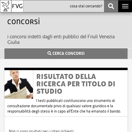
Togg
navi
Concorsi
i concorsi indetti dagli enti pubblici del Friuli Venezia
Giulia
CERCA CONCORSI
RISULTATO DELLA
RICERCA PER TITOLO DI
STUDIO
I testi pubblicati costituiscono uno strumento di
consultazione documentale privo di qualsiasi valore giuridico e la
responsabilità degli stessi è in capo all'Ente che ha emanato il bando.
Non ci sono risultati per i criteri richiesti.